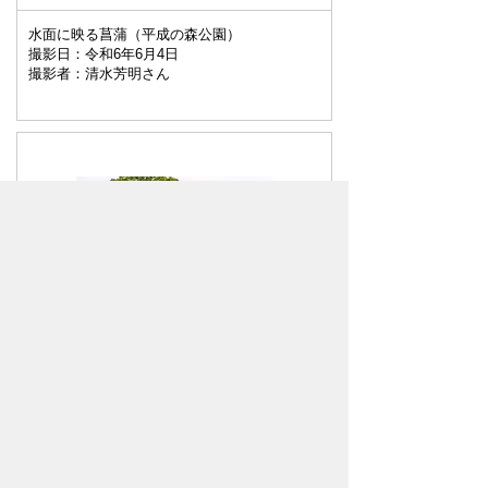
水面に映る菖蒲（平成の森公園）
撮影日：令和6年6月4日
撮影者：清水芳明さん
Kawajima Spring Festival
撮影日：令和6年5月19日
撮影者：清水芳明さん