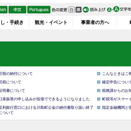
らし・手続き
観光・イベント
事業者の方へ
町税の納付について
こんなときはご
町税について
確定申告につい
証明書について
税務課からのお
口座振替の申し込みが役場でできるようになりました
町税等がスマー
足利銀行窓口における川島町公金の納付書取り扱い終了
指定金融機関と
について