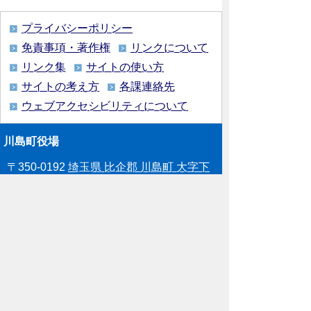
プライバシーポリシー
免責事項・著作権
リンクについて
リンク集
サイトの使い方
サイトの考え方
各課連絡先
ウェブアクセシビリティについて
川島町役場
〒350-0192
埼玉県 比企郡 川島町 大字下
八ツ林870番地1
電話:049-297-1811（代表） ファック
ス:049-297-6058
メー
ル:kawajima@town.kawajima.saitama.jp
業務時間：月曜日～金曜日（祝日等を除
く） 午前8時30分～午後5時15分