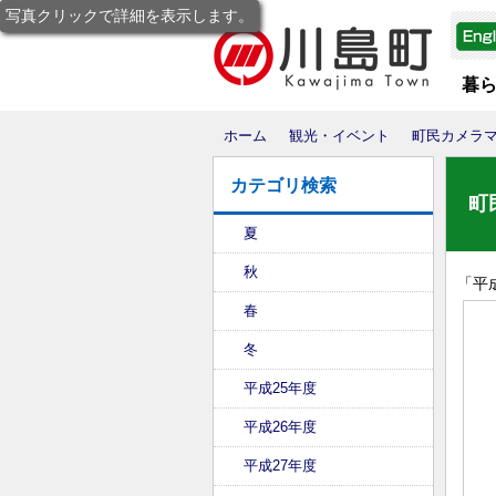
写真クリックで詳細を表示します。
暮
ホーム
観光・イベント
町民カメラ
カテゴリ検索
町
夏
秋
「
平
春
冬
平成25年度
平成26年度
平成27年度