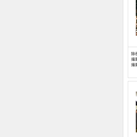
除
撮
撮