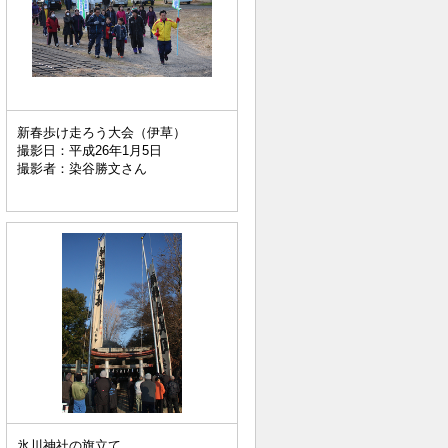
新春歩け走ろう大会（伊草）
撮影日：平成26年1月5日
撮影者：染谷勝文さん
氷川神社の旗立て