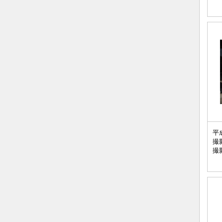
平
撮
撮