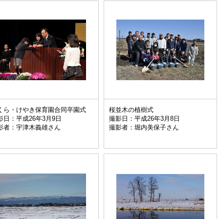
くら・けやき保育園合同卒園式
桜並木の植樹式
影日：平成26年3月9日
撮影日：平成26年3月8日
影者：宇津木義雄さん
撮影者：堀内美保子さん