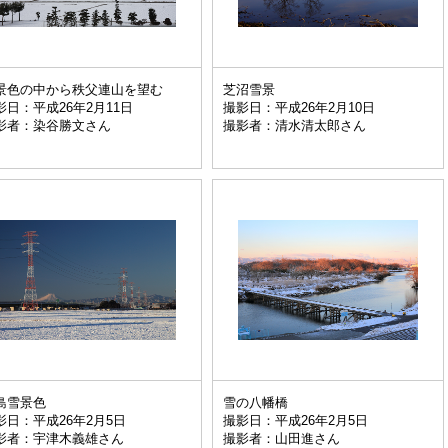
景色の中から秩父連山を望む
芝沼雪景
影日：平成26年2月11日
撮影日：平成26年2月10日
影者：染谷勝文さん
撮影者：清水清太郎さん
島雪景色
雪の八幡橋
影日：平成26年2月5日
撮影日：平成26年2月5日
影者：宇津木義雄さん
撮影者：山田進さん