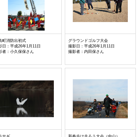
島町消防出初式
グラウンドゴルフ大会
影日：平成26年1月11日
撮影日：平成26年1月11日
影者：小久保保さん
撮影者：内田保さん
ラサギ
新春歩け走ろう大会（中山）