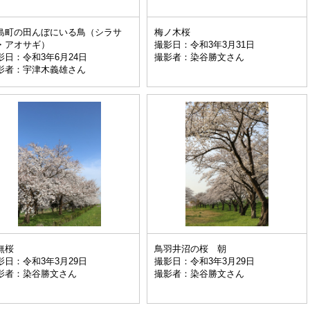
島町の田んぼにいる鳥（シラサ
梅ノ木桜
・アオサギ）
撮影日：令和3年3月31日
影日：令和3年6月24日
撮影者：染谷勝文さん
影者：宇津木義雄さん
無桜
鳥羽井沼の桜 朝
影日：令和3年3月29日
撮影日：令和3年3月29日
影者：染谷勝文さん
撮影者：染谷勝文さん