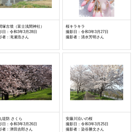
間塚古墳（富士浅間神社）
桜キラキラ
影日：令和3年3月28日
撮影日：令和3年3月27日
影者：滝瀬浩さん
撮影者：清水芳明さん
丸堤防 さくら
安藤川沿いの桜
影日：令和3年3月26日
撮影日：令和3年3月25日
影者：津田吉郎さん
撮影者：染谷勝文さん