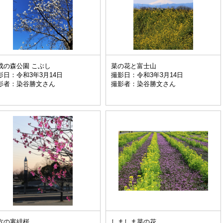
成の森公園 こぶし
菜の花と富士山
影日：令和3年3月14日
撮影日：令和3年3月14日
影者：染谷勝文さん
撮影者：染谷勝文さん
方の寒緋桜
しましま菜の花