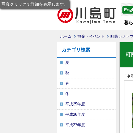
写真クリックで詳細を表示します。
暮
ホーム
観光・イベント
町民カメラ
カテゴリ検索
町
夏
秋
「
令
春
冬
平成25年度
平成26年度
平成27年度