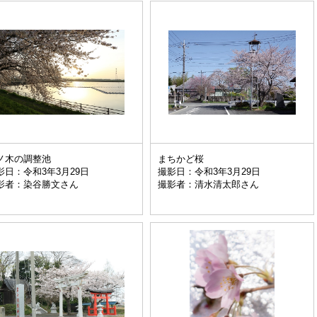
ノ木の調整池
まちかど桜
影日：令和3年3月29日
撮影日：令和3年3月29日
影者：染谷勝文さん
撮影者：清水清太郎さん