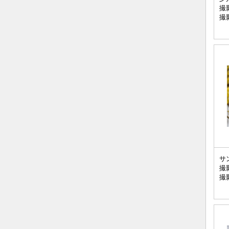
撮
撮
サ
撮
撮