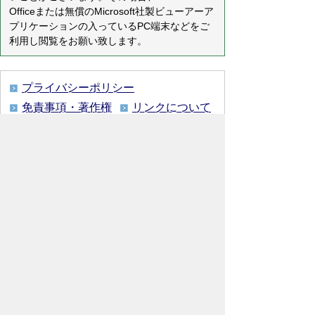
Officeまたは無償のMicrosoft社製ビューアーア
プリケーションの入っているPC端末などをご
利用し閲覧をお願い致します。
プライバシーポリシー
免責事項・著作権
リンクについて
リンク集
サイトの使い方
サイトの考え方
各課連絡先
ウェブアクセシビリティについて
川島町役場
〒350-0192
埼玉県 比企郡 川島町 大字下
八ツ林870番地1
電話:049-297-1811（代表） ファック
ス:049-297-6058
メー
ル:kawajima@town.kawajima.saitama.jp