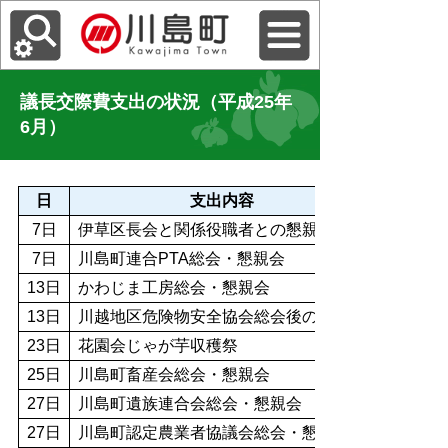
議長交際費支出の状況（平成25年
6月）
日
支出内容
7日
伊草区長会と関係役職者との懇親会
7日
川島町連合PTA総会・懇親会
13日
かわじま工房総会・懇親会
13日
川越地区危険物安全協会総会後の懇親会
23日
花園会じゃが芋収穫祭
25日
川島町畜産会総会・懇親会
27日
川島町遺族連合会総会・懇親会
27日
川島町認定農業者協議会総会・懇親会