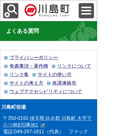
よくある質問
プライバシーポリシー
免責事項・著作権
リンクについて
リンク集
サイトの使い方
サイトの考え方
各課連絡先
ウェブアクセシビリティについて
川島町役場
〒350-0192
埼玉県 比企郡 川島町 大字下
八ツ林870番地1
電話:049-297-1811（代表） ファック