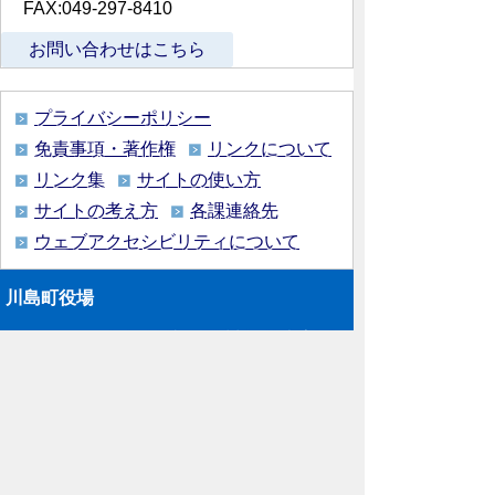
FAX:049-297-8410
お問い合わせはこちら
プライバシーポリシー
免責事項・著作権
リンクについて
リンク集
サイトの使い方
サイトの考え方
各課連絡先
ウェブアクセシビリティについて
川島町役場
〒350-0192
埼玉県 比企郡 川島町 大字下
八ツ林870番地1
電話:049-297-1811（代表） ファック
ス:049-297-6058
メー
ル:kawajima@town.kawajima.saitama.jp