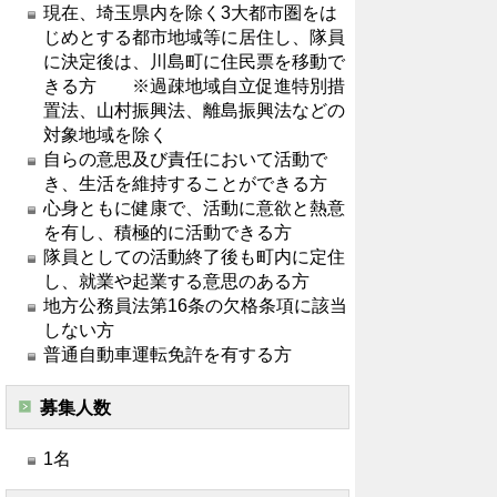
現在、埼玉県内を除く3大都市圏をは
じめとする都市地域等に居住し、隊員
に決定後は、川島町に住民票を移動で
きる方 ※過疎地域自立促進特別措
置法、山村振興法、離島振興法などの
対象地域を除く
自らの意思及び責任において活動で
き、生活を維持することができる方
心身ともに健康で、活動に意欲と熱意
を有し、積極的に活動できる方
隊員としての活動終了後も町内に定住
し、就業や起業する意思のある方
地方公務員法第16条の欠格条項に該当
しない方
普通自動車運転免許を有する方
募集人数
1名