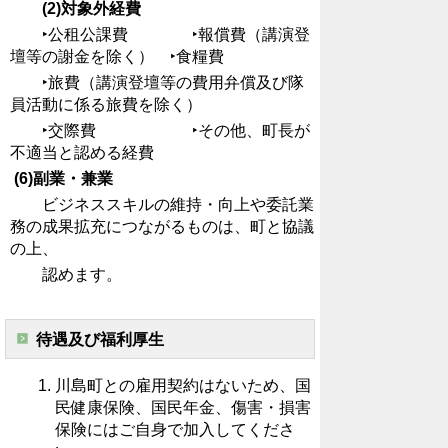
(2)対象外経費
‣公租公課費 ‣報償費（講演登
壇等の謝金を除く） ‣食糧費
‣旅費（講演登壇等の費用弁償及び隊
員活動に係る旅費を除く）
‣交際費 ‣その他、町長が
不適当と認める経費
(6)副業・兼業
ビジネススキルの維持・向上や委託業
務の成果拡充につながるものは、町と協議
の上、
認めます。
待遇及び福利厚生
川島町との雇用契約はないため、国
民健康保険、国民年金、傷害・損害
保険にはご自身で加入してくださ