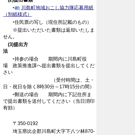
‣
川島町地域おこし協力隊応募用紙
（別紙様式）
‣住民票の写し（現住所記載のもの）
※提出いただいた書類は返却いたしま
せん。
(3)提出方
法
‣持参の場合 期間内に川島町役
場 政策推進課へ提出書類を提出してくだ
さい
（受付時間は、土・
日・祝日を除く8時30分～17時15分の間）
‣郵送の場合 期間内に下記住所ま
で提出書類を送付してください（当日消印
有効）
〒350-0192
埼玉県比企郡川島町大字下八ツ林870-