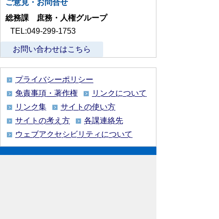
ご意見・お問合せ
総務課 庶務・人権グループ
TEL:049-299-1753
お問い合わせはこちら
プライバシーポリシー
免責事項・著作権
リンクについて
リンク集
サイトの使い方
サイトの考え方
各課連絡先
ウェブアクセシビリティについて
川島町役場
〒350-0192
埼玉県 比企郡 川島町 大字下
八ツ林870番地1
電話:049-297-1811（代表） ファック
ス:049-297-6058