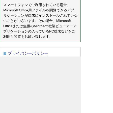
スマートフォンでご利用されている場合、
Microsoft Office用ファイルを閲覧できるアプ
リケーションが端末にインストールされていな
いことがございます。その場合、Microsoft
Officeまたは無償のMicrosoft社製ビューアーア
プリケーションの入っているPC端末などをご
利用し閲覧をお願い致します。
プライバシーポリシー
免責事項・著作権
リンクについて
リンク集
サイトの使い方
サイトの考え方
各課連絡先
ウェブアクセシビリティについて
川島町役場
〒350-0192
埼玉県 比企郡 川島町 大字下
八ツ林870番地1