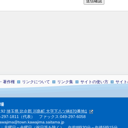
・著作権
リンクについて
リンク集
サイトの使い方
サイト
場
192
埼玉県 比企郡 川島町 大字下八ツ林870番地1
9-297-1811（代表） ファックス:049-297-6058
ajima@town.kawajima.saitama.jp
：月曜日～金曜日（祝日等を除く） 午前8時30分～午後5時15分