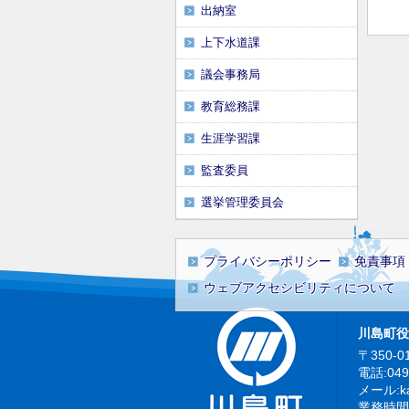
出納室
上下水道課
議会事務局
教育総務課
生涯学習課
監査委員
選挙管理委員会
プライバシーポリシー
免責事項
ウェブアクセシビリティについて
川島町役
〒350-0
電話:04
メール:kaw
業務時間