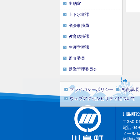
出納室
上下水道課
議会事務局
教育総務課
生涯学習課
監査委員
選挙管理委員会
プライバシーポリシー
免責事項
ウェブアクセシビリティについて
川島町役
〒350-0
電話:04
メール:kaw
業務時間