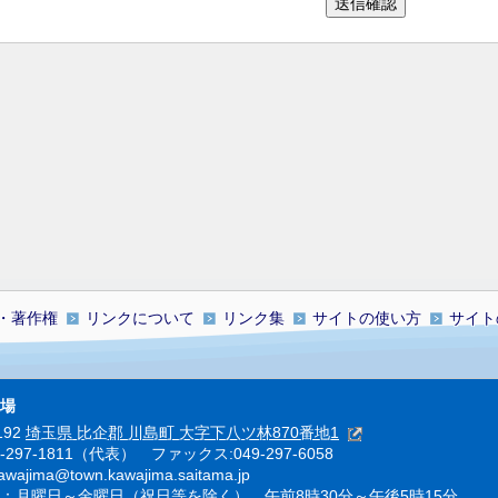
・著作権
リンクについて
リンク集
サイトの使い方
サイト
場
192
埼玉県 比企郡 川島町 大字下八ツ林870番地1
9-297-1811（代表） ファックス:049-297-6058
ajima@town.kawajima.saitama.jp
：月曜日～金曜日（祝日等を除く） 午前8時30分～午後5時15分