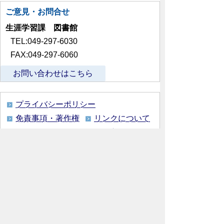
ご意見・お問合せ
生涯学習課 図書館
TEL:049-297-6030
FAX:049-297-6060
お問い合わせはこちら
プライバシーポリシー
免責事項・著作権
リンクについて
リンク集
サイトの使い方
サイトの考え方
各課連絡先
ウェブアクセシビリティについて
川島町役場
〒350-0192
埼玉県 比企郡 川島町 大字下
八ツ林870番地1