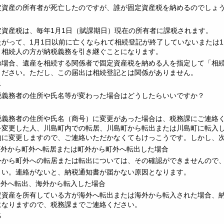
定資産の所有者が死亡したのですが、誰が固定資産税を納めるのでしょ
定資産税は、毎年1月1日（賦課期日）現在の所有者に課税されます。
たがって、1月1日以前に亡くなられて相続登記が終了していないまたは
、相続人の方が納税義務を引き継ぐことになります。
の場合、遺産を相続する関係者で固定資産税を納める人を指定して「相
ください。ただし、この届出は相続登記とは関係がありません。
4
税義務者の住所や氏名等が変わった場合はどうしたらいいですか？
税義務者の住所や氏名（商号）に変更があった場合は、税務課にご連絡
を変更した人、川島町内での転居、川島町から転出または川島町に転入
的に変更しますので、ご連絡いただかなくてもけっこうです。しかし、
.町外から町外へ転居または町外から町外へ転出した場合
外から町外への転居または転出については、その確認ができませんので
さい。連絡がないと、納税通知書が届かない原因となります。
.海外へ転出、海外から転入した場合
定資産を所有している方が海外へ転出または海外から転入された場合、
になりますので、税務課までご連絡ください。
5