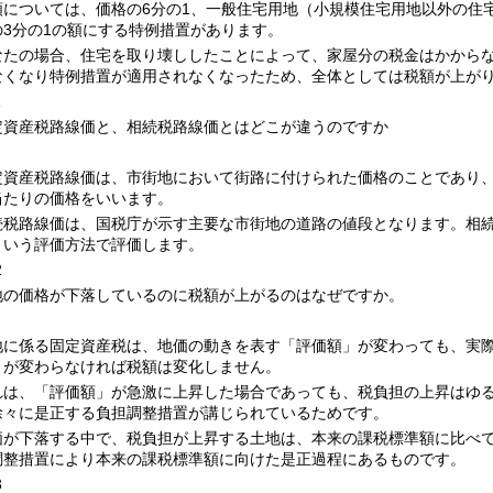
額については、価格の6分の1、一般住宅用地（小規模住宅用地以外の住
の3分の1の額にする特例措置があります。
なたの場合、住宅を取り壊ししたことによって、家屋分の税金はかから
なくなり特例措置が適用されなくなったため、全体としては税額が上が
1
定資産税路線価と、相続税路線価とはどこが違うのですか
定資産税路線価は、市街地において街路に付けられた価格のことであり、
当たりの価格をいいます。
続税路線価は、国税庁が示す主要な市街地の道路の値段となります。相
という評価方法で評価します。
2
地の価格が下落しているのに税額が上がるのはなぜですか。
地に係る固定資産税は、地価の動きを表す「評価額」が変わっても、実
」が変わらなければ税額は変化しません。
れは、「評価額」が急激に上昇した場合であっても、税負担の上昇はゆ
徐々に是正する負担調整措置が講じられているためです。
価が下落する中で、税負担が上昇する土地は、本来の課税標準額に比べ
調整措置により本来の課税標準額に向けた是正過程にあるものです。
3