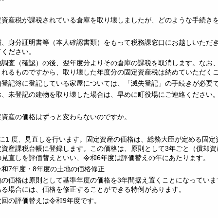
定資産税が課税されている倉庫を取り壊しましたが、どのような手続き
鑑、身分証明書等（本人確認書類）をもって税務課窓口にお越しいただ
てください。
地調査（確認）の後、翌年度分よりその倉庫の課税を取消します。なお、固
されるものですから、取り壊した年度分の固定資産税は納めていただく
物登記簿に登記している家屋については、「滅失登記」の手続きが必要
お、未登記の建物を取り壊した場合は、早めに町役場にご連絡ください
定資産の価格はずっと変わらないのですか。
年に1 度、見直しを行います。固定資産の価格は、総務大臣が定める固
定資産課税台帳に登録します。この価格は、原則として3年ごと（償却資
の見直しを評価替えといい、令和6年度は評価替えの年にあたります。
令和7年度・8年度の土地の価格修正
地の価格は原則として基準年度の価格を3年間据え置くことになっていま
ある場合には、価格を修正することができる特例があります。
次回の評価替えは令和9年度です。