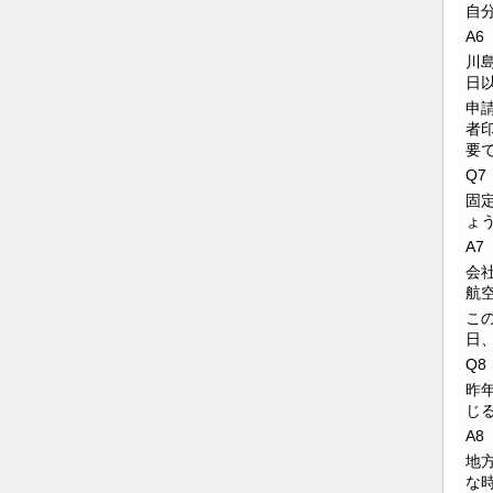
自
A6
川
日
申
者
要
Q7
固
ょ
A7
会
航
こ
日
Q8
昨
じ
A8
地
な