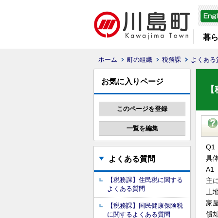
暮
ホーム
町の組織
税務課
よくある
お気に入りページ
【
Q1
具
よくある質問
A1
【税務課】住民税に関する
主
よくある質問
土
家
【税務課】国民健康保険税
償
に関するよくある質問