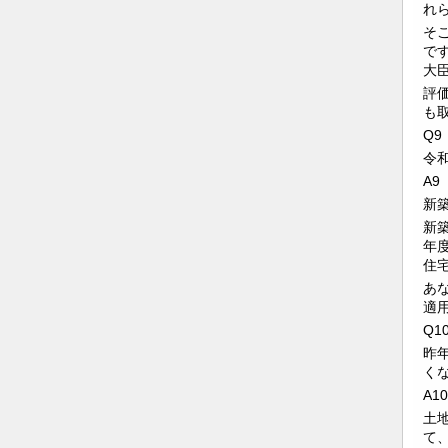
れ
そ
で
大
評
も
Q9
令
A9
新
新
年
住
あ
適
Q1
昨
く
A10
土
て