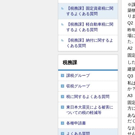
※
【税務課】固定資産税に関
築
するよくある質問
り
Q2
【税務課】軽自動車税に関
するよくある質問
昨
場
【税務課】納付に関するよ
た
くある質問
A2
固
し
税務課
建
課税グループ
Q3
私
収税グループ
か
A3
税に関するよくある質問
固
東日本大震災による被害に
方
ついての税の軽減等
あ
だ
各種申請書
な
せ
よくある質問