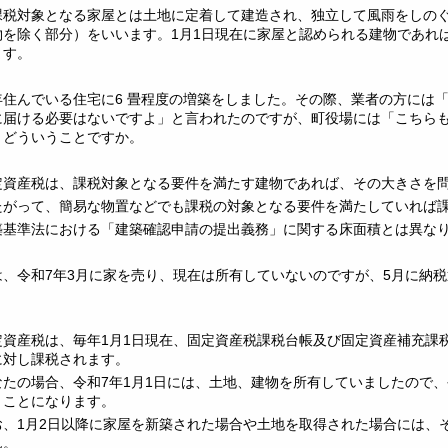
課税対象となる家屋とは土地に定着して建造され、独立して風雨をしの
物を除く部分）をいいます。1月1日現在に家屋と認められる建物であれ
ます。
年住んでいる住宅に6 畳程度の増築をしました。その際、業者の方には
に届ける必要はないですよ」と言われたのですが、町役場には「こちら
。どういうことですか。
定資産税は、課税対象となる要件を満たす建物であれば、その大きさを
たがって、簡易な物置などでも課税の対象となる要件を満たしていれば
築基準法における「建築確認申請の提出義務」に関する床面積とは異な
は、令和7年3月に家を売り、現在は所有していないのですが、5月に納
？
定資産税は、毎年1月1日現在、固定資産税課税台帳及び固定資産補充課
に対し課税されます。
なたの場合、令和7年1月1日には、土地、建物を所有していましたので
くことになります。
お、1月2日以降に家屋を新築された場合や土地を取得された場合には、
ん。