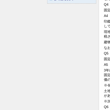
Q4
固
A4
印
し
現
税
建
な
Q5
固
A5
3
固
価
※
土
が
※
Q6