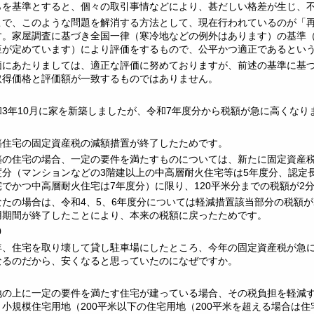
らを基準とすると、個々の取引事情などにより、甚だしい格差が生じ、
こで、このような問題を解消する方法として、現在行われているのが「
す。家屋調査に基づき全国一律（寒冷地などの例外はあります）の基準
臣が定めています）により評価をするもので、公平かつ適正であるとい
価にあたりましては、適正な評価に努めておりますが、前述の基準に基
取得価格と評価額が一致するものではありません。
和3年10月に家を新築しましたが、令和7年度分から税額が急に高くなり
築住宅の固定資産税の減額措置が終了したためです。
築の住宅の場合、一定の要件を満たすものについては、新たに固定資産税
度分（マンションなどの3階建以上の中高層耐火住宅等は5年度分、認定
宅でかつ中高層耐火住宅は7年度分）に限り、120平米分までの税額が2
なたの場合は、令和4、5、6年度分については軽減措置該当部分の税額が
用期間が終了したことにより、本来の税額に戻ったためです。
0
年、住宅を取り壊して貸し駐車場にしたところ、今年の固定資産税が急
なるのだから、安くなると思っていたのになぜですか。
地の上に一定の要件を満たす住宅が建っている場合、その税負担を軽減
、小規模住宅用地（200平米以下の住宅用地（200平米を超える場合は住