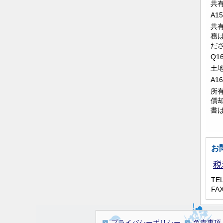
共
A15
共
務
だ
Q1
土
A16
所
償
書
お
税
TEL
FAX
プライバシーポリシー
免責事項