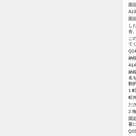
固
A13
固
し
合
こ
て
Q1
納
A14
納
名
動
1
町
だ
2
固
要
Q1