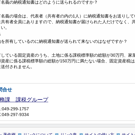
有名義の納税通知書はどのように送られるのですか？
有名義の場合は、代表者（共有者の内の1人）に納税通知書をお送りして
は共有者全員にありますので、納税通知書が届けられた人だけでなく、
さい。
6
地を所有しているのに納税通知書が送られて来ないのはなぜですか？
有している固定資産のうち、土地に係る課税標準額の総額が30万円、家
却資産に係る課税標準額の総額が150万円に満たない場合、固定資産税
は送付されません。
問合せ
務課 課税グループ
:049-299-1757
:049-297-9334
・著作権
リンクについて
リンク集
サイトの使い方
サイト