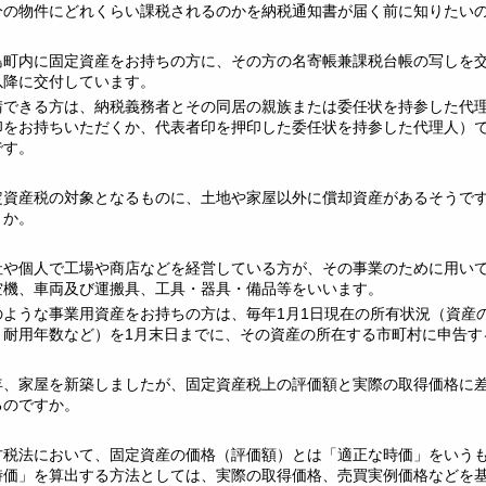
分の物件にどれくらい課税されるのかを納税通知書が届く前に知りたい
島町内に固定資産をお持ちの方に、その方の名寄帳兼課税台帳の写しを交
以降に交付しています。
請できる方は、納税義務者とその同居の親族または委任状を持参した代
印をお持ちいただくか、代表者印を押印した委任状を持参した代理人）
です。
定資産税の対象となるものに、土地や家屋以外に償却資産があるそうで
うか。
社や個人で工場や商店などを経営している方が、その事業のために用い
空機、車両及び運搬具、工具・器具・備品等をいいます。
のような事業用資産をお持ちの方は、毎年1月1日現在の所有状況（資産
、耐用年数など）を1月末日までに、その資産の所在する市町村に申告す
年、家屋を新築しましたが、固定資産税上の評価額と実際の取得価格に
るのですか。
方税法において、固定資産の価格（評価額）とは「適正な時価」をいう
時価」を算出する方法としては、実際の取得価格、売買実例価格などを