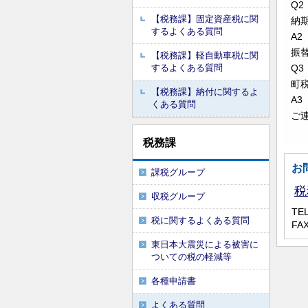
Q2
【税務課】固定資産税に関
納
するよくある質問
A2
振
【税務課】軽自動車税に関
するよくある質問
Q3
町
【税務課】納付に関するよ
A3
くある質問
ご
税務課
お
課税グループ
税
収税グループ
TEL
税に関するよくある質問
FAX
東日本大震災による被害に
ついての税の軽減等
各種申請書
よくある質問