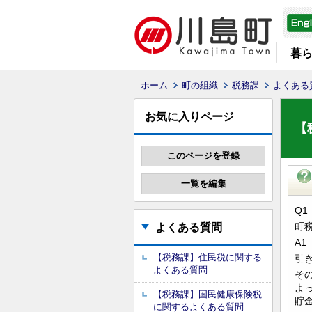
暮
ホーム
町の組織
税務課
よくある
お気に入りページ
【
Q1
町
よくある質問
A1
【税務課】住民税に関する
引
よくある質問
そ
よ
【税務課】国民健康保険税
貯
に関するよくある質問