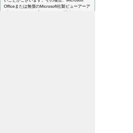
いことがございます。その場合、Microsoft
Officeまたは無償のMicrosoft社製ビューアーア
プリケーションの入っているPC端末などをご
利用し閲覧をお願い致します。
プライバシーポリシー
免責事項・著作権
リンクについて
リンク集
サイトの使い方
サイトの考え方
各課連絡先
ウェブアクセシビリティについて
川島町役場
〒350-0192
埼玉県 比企郡 川島町 大字下
八ツ林870番地1
電話:049-297-1811（代表） ファック
ス:049-297-6058
メー
ル:kawajima@town.kawajima.saitama.jp