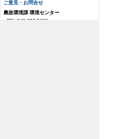
ご意見・お問合せ
農政環境課 環境センター
TEL:049-297-5666
お問い合わせはこちら
プライバシーポリシー
免責事項・著作権
リンクについて
リンク集
サイトの使い方
サイトの考え方
各課連絡先
ウェブアクセシビリティについて
川島町役場
〒350-0192
埼玉県 比企郡 川島町 大字下
八ツ林870番地1
電話:049-297-1811（代表） ファック
ス:049-297-6058