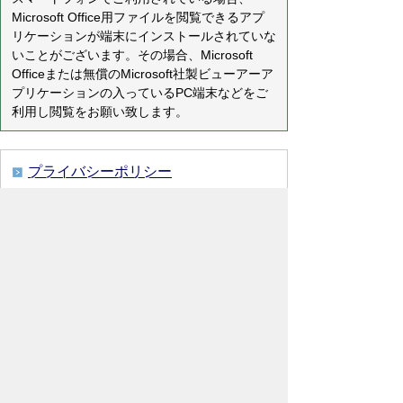
Microsoft Office用ファイルを閲覧できるアプ
リケーションが端末にインストールされていな
いことがございます。その場合、Microsoft
Officeまたは無償のMicrosoft社製ビューアーア
プリケーションの入っているPC端末などをご
利用し閲覧をお願い致します。
プライバシーポリシー
免責事項・著作権
リンクについて
リンク集
サイトの使い方
サイトの考え方
各課連絡先
ウェブアクセシビリティについて
川島町役場
〒350-0192
埼玉県 比企郡 川島町 大字下
八ツ林870番地1
電話:049-297-1811（代表） ファック