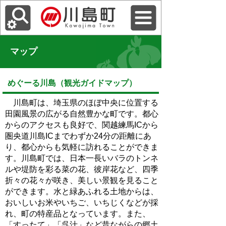
マップ
めぐーる川島（観光ガイドマップ）
川島町は、埼玉県のほぼ中央に位置する
田園風景の広がる自然豊かな町です。都心
からのアクセスも良好で、関越練馬ICから
圏央道川島ICまでわずか24分の距離にあ
り、都心からも気軽に訪れることができま
す。川島町では、日本一長いバラのトンネ
ルや堤防を彩る菜の花、彼岸花など、四季
折々の花々が咲き、美しい景観を見ること
ができます。水と緑あふれる土地からは、
おいしいお米やいちご、いちじくなどが採
れ、町の特産品となっています。また、
「すったて」「呉汁」など昔ながらの郷土