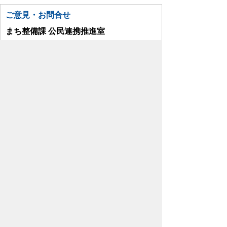
ご意見・お問合せ
まち整備課 公民連携推進室
TEL:049-299-5818
お問い合わせはこちら
プライバシーポリシー
免責事項・著作権
リンクについて
リンク集
サイトの使い方
サイトの考え方
各課連絡先
ウェブアクセシビリティについて
川島町役場
〒350-0192
埼玉県 比企郡 川島町 大字下
八ツ林870番地1
電話:049-297-1811（代表） ファック