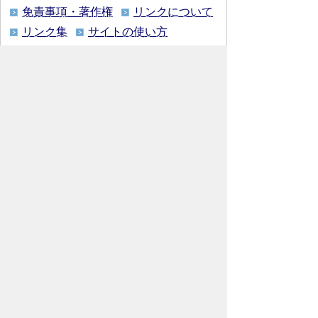
免責事項・著作権
リンクについて
リンク集
サイトの使い方
サイトの考え方
各課連絡先
ウェブアクセシビリティについて
川島町役場
〒350-0192
埼玉県 比企郡 川島町 大字下
八ツ林870番地1
電話:049-297-1811（代表） ファック
ス:049-297-6058
メー
ル:kawajima@town.kawajima.saitama.jp
業務時間：月曜日～金曜日（祝日等を除
く） 午前8時30分～午後5時15分
Copyright (C), Kawajima Town. All Rights
Reserved