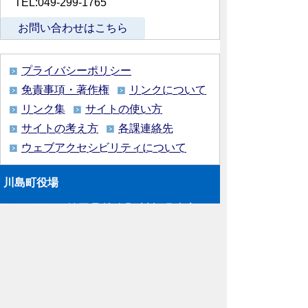
TEL:049-299-1765
お問い合わせはこちら
プライバシーポリシー
免責事項・著作権
リンクについて
リンク集
サイトの使い方
サイトの考え方
各課連絡先
ウェブアクセシビリティについて
川島町役場
〒350-0192
埼玉県 比企郡 川島町 大字下
八ツ林870番地1
電話:049-297-1811（代表） ファック
ス:049-297-6058
メー
ル:kawajima@town.kawajima.saitama.jp