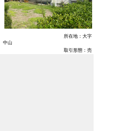
所在地：大字
中山
取引形態：売
買
希望価格：
1,580万円
値下げしました◎
媒介業者：レ
コライフ株式会社
【所在地】川越市三光町9-6
【連絡先】049-226-8877
詳細はこちら
商談中のため、お問い合わせ等はご遠慮く