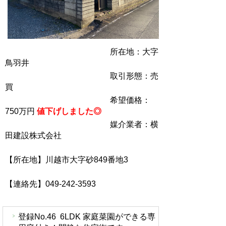
所在地：大字
鳥羽井
取引形態：売
買
希望価格：
750万円
値下げしました◎
媒介業者：横
田建設株式会社
【所在地】川越市大字砂849番地3
【連絡先】049-242-3593
登録No.46 6LDK 家庭菜園ができる専