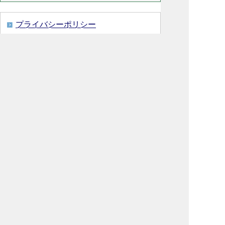
プライバシーポリシー
免責事項・著作権
リンクについて
リンク集
サイトの使い方
サイトの考え方
各課連絡先
ウェブアクセシビリティについて
川島町役場
〒350-0192
埼玉県 比企郡 川島町 大字下
八ツ林870番地1
電話:049-297-1811（代表） ファック
ス:049-297-6058
メー
ル:kawajima@town.kawajima.saitama.jp
業務時間：月曜日～金曜日（祝日等を除
く） 午前8時30分～午後5時15分