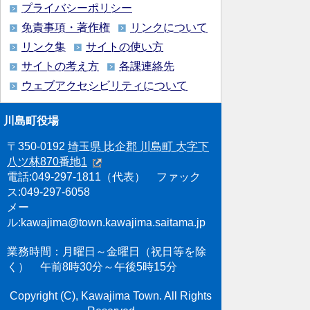
プライバシーポリシー
免責事項・著作権
リンクについて
リンク集
サイトの使い方
サイトの考え方
各課連絡先
ウェブアクセシビリティについて
川島町役場
〒350-0192
埼玉県 比企郡 川島町 大字下
八ツ林870番地1
電話:049-297-1811（代表） ファック
ス:049-297-6058
メー
ル:kawajima@town.kawajima.saitama.jp
業務時間：月曜日～金曜日（祝日等を除
く） 午前8時30分～午後5時15分
Copyright (C), Kawajima Town. All Rights