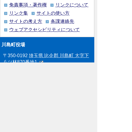
免責事項・著作権
リンクについて
リンク集
サイトの使い方
サイトの考え方
各課連絡先
ウェブアクセシビリティについて
川島町役場
〒350-0192
埼玉県 比企郡 川島町 大字下
八ツ林870番地1
電話:049-297-1811（代表） ファック
ス:049-297-6058
メー
ル:kawajima@town.kawajima.saitama.jp
業務時間：月曜日～金曜日（祝日等を除
く） 午前8時30分～午後5時15分
Copyright (C), Kawajima Town. All Rights
Reserved