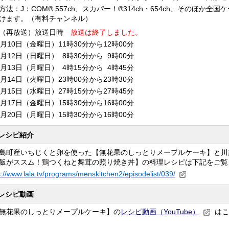
方法：J：COM® 557ch、スカパー！®314ch・654ch、そのほか全
けます。（有料チャンネル）
回（再放送）放送日時
放送は終了しました。
月10日（金曜日）11時30分から12時00分
月12日（日曜日） 8時30分から 9時00分
月13日（月曜日） 4時15分から 4時45分
月14日（火曜日）23時00分から23時30分
月15日（水曜日）27時15分から27時45分
月17日（金曜日）15時30分から16時00分
月20日（月曜日）15時30分から16時00分
レシピ紹介
町産いちじくと卵を使った【無花果のしっとりメープルケーキ】と川
飯がススム！鶏つくねと舞茸の照り焼き丼】の料理レシピは下記をご覧
s://www.lala.tv/programs/menskitchen2/episodelist/039/
レシピ動画
花果のしっとりメープルケーキ】の
レシピ動画（YouTube）
はこ