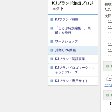
KJブランド創出プロジ
視聴
ェクト
ただ
次
KJブランド戦略
11
11
「るるぶ特別編集 川島
町」を発行
11
11
ワークショップ
11
川島町PR動画
11
11
KJブランド認証事業
KJブランドロゴマーク・キ
ャッチフレーズ
川島
【ご
KJブランド専用サイト
http
【無