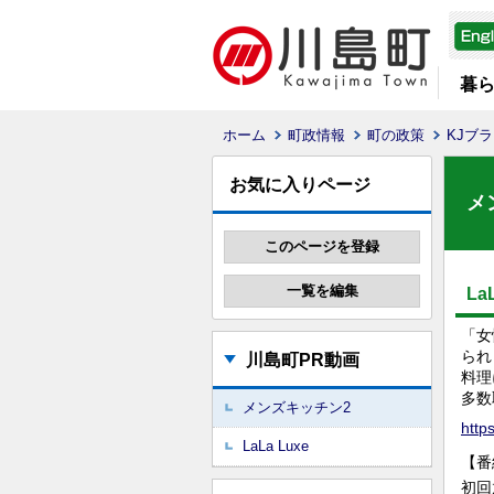
暮
ホーム
町政情報
町の政策
KJブ
お気に入りページ
メ
L
「女
られ
川島町PR動画
料理
多数
メンズキッチン2
http
LaLa Luxe
【番
初回