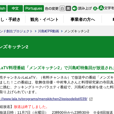
らし・手続き
観光・イベント
事業者の方へ
ランド創出プロジェクト
川島町PR動画
メンズキッチン2
ンズキッチン2
aLaTV料理番組「メンズキッチン2」で川島町特集回が放送され
性チャンネル♪LaLaTV」（有料チャンネル）で放送中の番組「メンズ
ました！この番組は、歌舞伎俳優・中村隼人さんと料理研究家の寺田真
に挑む、クッキングトークバラエティ番組で、川島町の食材を使った料
取り上げられています。
s://www.lala.tv/programs/menskitchen2/episodelist/039/
組放送】
放送は終了しました。
放送日時：11月7日（火曜日） 23時00分から23時30分 ※全8回放