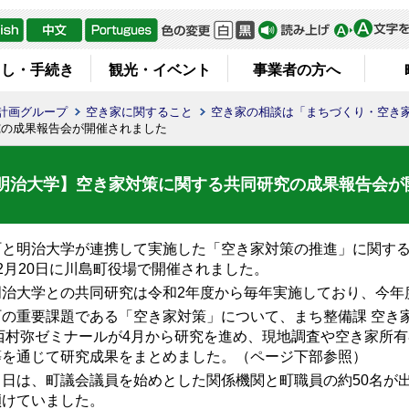
らし・手続き
観光・イベント
事業者の方へ
計画グループ
空き家に関すること
空き家の相談は「まちづくり・空き
究の成果報告会が開催されました
明治大学】空き家対策に関する共同研究の成果報告会が
と明治大学が連携して実施した「空き家対策の推進」に関する
2月20日に川島町役場で開催されました。
治大学との共同研究は令和2年度から毎年実施しており、今年
の重要課題である「空き家対策」について、まち整備課 空き
 西村弥ゼミナールが4月から研究を進め、現地調査や空き家所
等を通じて研究成果をまとめました。（ページ下部参照）
日は、町議会議員を始めとした関係機関と町職員の約50名が
傾けていました。