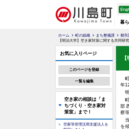
暮
ホーム
町の組織
まち整備課
都市
【明治大学】空き家対策に関する共同研
お気に入りページ
【
町
年1
明
空き家の相談は「ま
町
ちづくり・空き家対
部
策室」まで！
察
当
空家等管理活用支援法人を
を