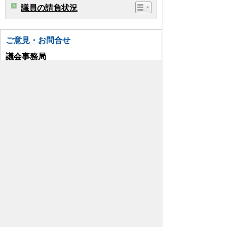
議員の請負状況
ご意見・お問合せ
議会事務局
TEL:049-299-1759
お問い合わせはこちら
プライバシーポリシー
免責事項・著作権
リンクについて
リンク集
サイトの使い方
サイトの考え方
各課連絡先
ウェブアクセシビリティについて
川島町役場
〒350-0192
埼玉県 比企郡 川島町 大字下