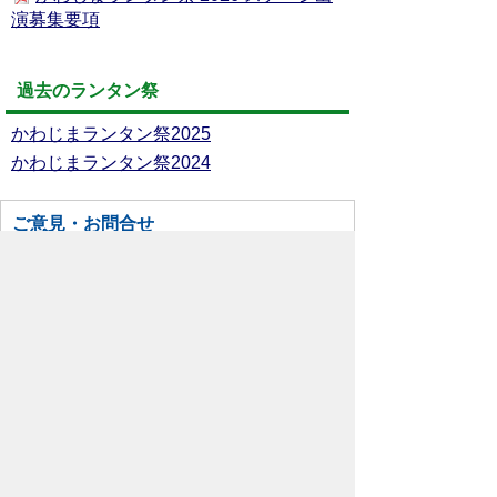
演募集要項
過去のランタン祭
かわじまランタン祭2025
かわじまランタン祭2024
ご意見・お問合せ
農政環境課 農政産業グループ
TEL:049-299-1760
お問い合わせはこちら
スマートフォンでご利用されている場合、
Microsoft Office用ファイルを閲覧できるアプ
リケーションが端末にインストールされていな
いことがございます。その場合、Microsoft
Officeまたは無償のMicrosoft社製ビューアーア