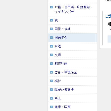
戸籍・住民票・印鑑登録・
マイナンバー
ご
税
国保・後期
国民年金
水道
交通
都市計画
ごみ・環境保全
福祉
障がい者支援
商工
健康・医療