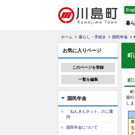
暮
ホーム
暮らし・手続き
国民年金
お気に入りページ
町
町
町に
発行
国民年金
しま
「ねんきんネット」のご案
内
厚
国民年金について
る
さ