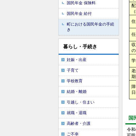
国民年金 保険料
配
（
国民年金 給付
住
町における国民年金の手続
き
任
収
暮らし・手続き
の
妊娠・出産
学
子育て
老
期
学校教育
障
結婚・離婚
日
引越し・住まい
就職・退職
国
高齢者・介護
令和
ご不幸
可能