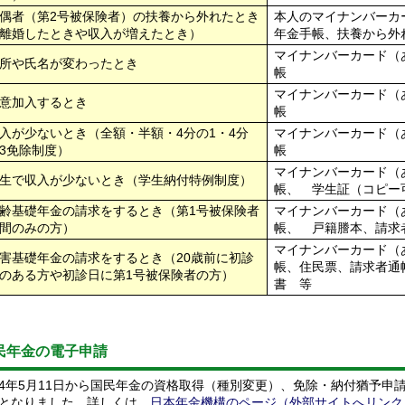
偶者（第2号被保険者）の扶養から外れたとき
本人のマイナンバーカ
離婚したときや収入が増えたとき）
年金手帳、扶養から外
マイナンバーカード（
所や氏名が変わったとき
帳
マイナンバーカード（
意加入するとき
帳
入が少ないとき（全額・半額・4分の1・4分
マイナンバーカード（
3免除制度）
帳
マイナンバーカード（
生で収入が少ないとき（学生納付特例制度）
帳、 学生証（コピー
齢基礎年金の請求をするとき（第1号被保険者
マイナンバーカード（
間のみの方）
帳、 戸籍謄本、請求
マイナンバーカード（
害基礎年金の請求をするとき（20歳前に初診
帳、住民票、請求者通
のある方や初診日に第1号被保険者の方）
書 等
民年金の電子申請
4年5月11日から国民年金の資格取得（種別変更）、免除・納付猶予申
となりました。詳しくは、
日本年金機構のページ（外部サイトへリンク