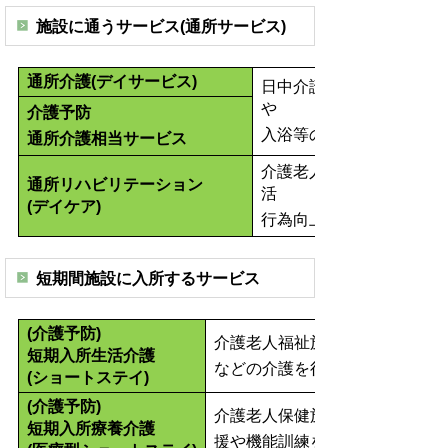
施設に通うサービス(通所サービス)
通所介護(デイサービス)
日中介護が必要なかたを
や
介護予防
入浴等の日常生活訓練を
通所介護相当サービス
介護老人保健施設や病院
通所リハビリテーション
活
(デイケア)
行為向上のリハビリを行
短期間施設に入所するサービス
(介護予防)
介護老人福祉施設（特別養護老
短期入所生活介護
などの介護を行うサービスです
(ショートステイ)
(介護予防)
介護老人保健施設や介護療養型
短期入所療養介護
援や機能訓練を行うサービスで