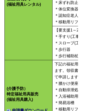
＊床ずれ防止用具
(福祉用具レンタル)
＊体位変換器
＊認知症老人徘徊感知機器
＊移動用リフト(つり具を除く)
【要支援1～2、要介護1～5の
＊手すり(工事をともなわない
＊スロープ(工事をともなわな
＊歩行器
＊歩行補助杖
下記の福祉用具を購入した場合
ます。領収書と、購入した福祉
て申請します。
＊腰かけ便座
(介護予防）
＊自動排泄処理装置の交換
特定福祉用具販売
＊入浴補助用具(入浴用椅子浴
(福祉用具購入)
＊簡易浴槽
＊移動用リフトのつり具の部分
申請書ダウンロード