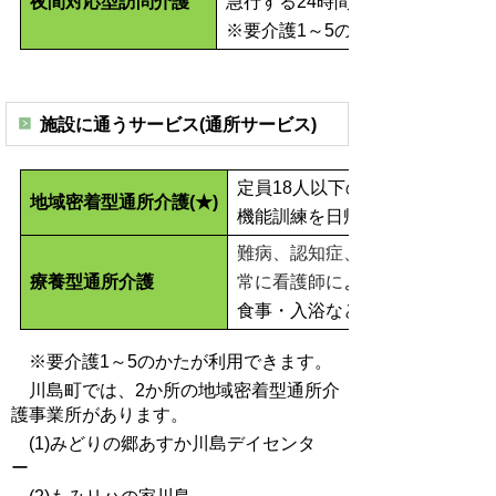
夜間対応型訪問介護
急行する24時間体制の随時の訪
※要介護1～5のかたが利用できま
施設に通うサービス(通所サービス)
定員18人以下の小規模なデイサ
地域密着型通所介護(★)
機能訓練を日帰りで受けられま
難病、認知症、脳血管疾患後遺
療養型通所介護
常に看護師による医療ケアが必
食事・入浴などの介護や支援、
※要介護1～5のかたが利用できます。
川島町では、2か所の地域密着型通所介
護事業所があります。
(1)みどりの郷あすか川島デイセンタ
ー