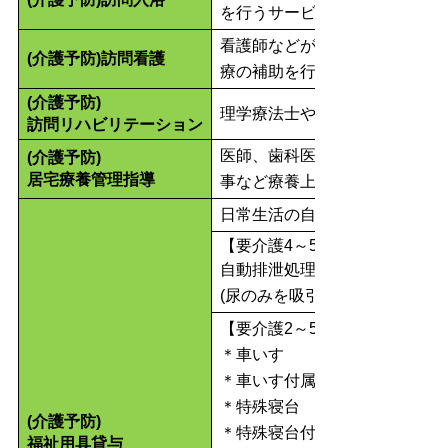
を行うサービスです。
看護師などがご自宅に訪問し、
(介護予防)訪問看護
療の補助を行うサービスです。
(介護予防)
理学療法士や作業療法士がご自
訪問リハビリテーション
医師、歯科医師、薬剤師、歯科
(介護予防)
居宅療養管理指導
事など療養上の管理や指導を行
日常生活の自立を助けるための
【要介護4～5の人が利用可能】
自動排泄処理装置
(尿のみを吸引するものは、要支
【要介護2～5の人が利用可能】
＊車いす
＊車いす付属品
＊特殊寝台
(介護予防)
＊特殊寝台付属品
福祉用具貸与