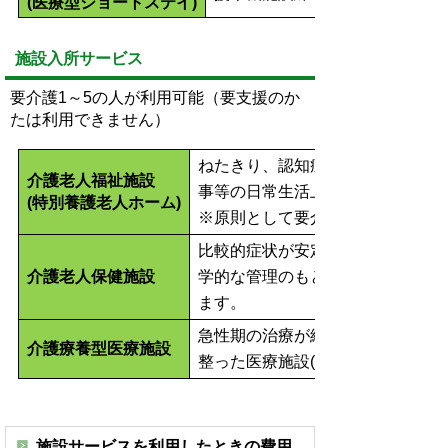
(医療型ショートステイ)
施設入所サービス
要介護1～5の人が利用可能（要支援のか
たは利用できません）
ねたきり、認知症等で家庭での介
介護老人福祉施設
事等の日常生活上の介護や健康管
(特別養護老人ホーム)
※原則として要介護3～5の方が利
比較的症状が安定し、リハビリに
介護老人保健施設
学的な管理のもとでリハビリや日
ます。
急性期の治療が終わり、長期にわ
介護療養型医療施設
整った医療施設(病院)で看護など
施設サービスを利用したときの費用