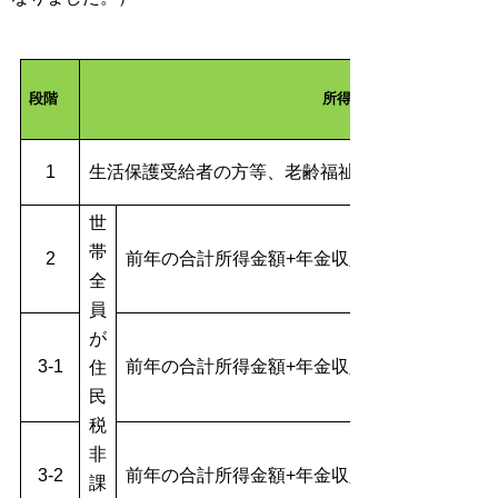
段階
所得の状況
1
生活保護受給者の方等、老齢福祉年金の受給者の方
世
帯
2
前年の合計所得金額+年金収入額が80.9万円以
全
員
が
3-1
前年の合計所得金額+年金収入額が80.9万円超
住
民
税
非
3-2
前年の合計所得金額+年金収入額が120万円超
課