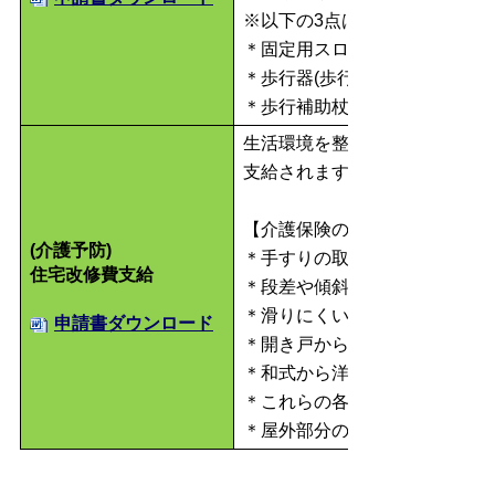
※以下の3点は貸与と購入を選
＊固定用スロープ
＊歩行器(歩行者を除く)
＊歩行補助杖(松葉づえを除く単
生活環境を整えるための住宅改
支給されます。必ず事前（工事
【介護保険の対象となる工事】
(介護予防)
＊手すりの取り付け
住宅改修費支給
＊段差や傾斜の解消
＊滑りにくい床材や移動しや
申請書ダウンロード
＊開き戸から引き戸等への扉の
＊和式から洋式への便器の取
＊これらの各工事に付帯して必
＊屋外部分の改修工事も給付の