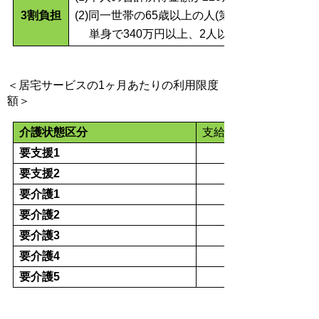
3割負担
(2)同一世帯の65歳以上の人(第1号被保険者)
単身で340万円以上、2人以上世帯で463万円
＜居宅サービスの1ヶ月あたりの利用限度
額＞
介護状態区分
支給限度額
要支援1
要支援2
要介護1
要介護2
要介護3
要介護4
要介護5