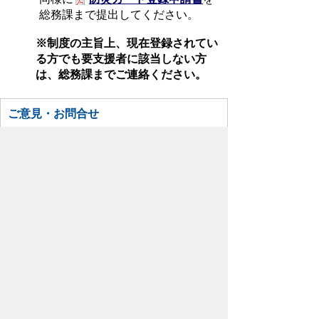
総務課まで提出してください。
※制度の主旨上、現在登録されてい
る方でも要支援者に該当しない方
は、総務課までご連絡ください。
ご意見・お問合せ
総務課 自治振興グループ／防災対策室
TEL:049-299-1753
お問い合わせはこちら
スマートフォンでご利用されている場合、
Microsoft Office用ファイルを閲覧できるアプ
リケーションが端末にインストールされていな
いことがございます。その場合、Microsoft
Officeまたは無償のMicrosoft社製ビューアーア
プリケーションの入っているPC端末などをご
利用し閲覧をお願い致します。