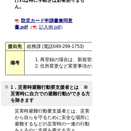
ければ特に手続きは必要ありませ
ん。
防災カード申請書兼同意
書.pdf
（
記入例.pdf
）
提出先
総務課 (電話049-299-1753)
再登録の場合は、新規登録と同様に防災カ
備考
住所変更など変更事項がある方は、総務課(電話0
1．災害時避難行動要支援者とは ※
災害時に自力での避難行動ができる方
を除きます
災害時避難行動要支援者とは、災害
から自らを守るために安全な場所に
避難するなどの災害時の一連の行動
をとるのに支援を要する方々