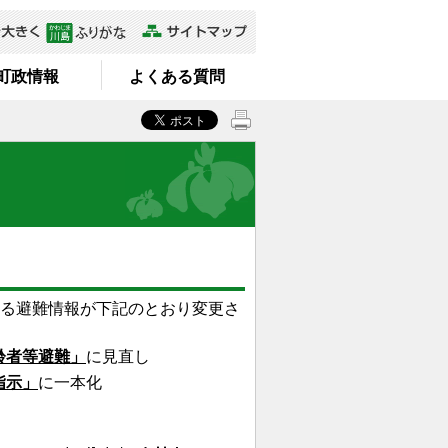
町政情報
よくある質問
る避難情報が下記のとおり変更さ
齢者等避難」
に見直し
指示」
に一本化