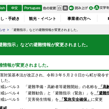
らし・手続き
観光・イベント
事業者の方へ
らせ
「避難指示」などの避難情報が変更されました。
避難指示」などの避難情報が変更されました。
難情報が変更されました。
害対策基本法が改正され、令和３年５月２０日から町が発令す
ました。
警戒レベル３ 「避難準備・高齢者等避難開始」の名称を
「高
警戒レベル４ 「避難勧告」と「避難指示（緊急）」を
「避難
警戒レベル５ 「災害発生情報」を
「緊急安全確保」
に変更