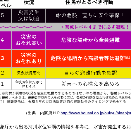
（出典：内閣府ＨＰ
http://www.bousai.go.jp/oukyu/hinanj
象庁から出る河川水位や雨の情報を参考に、水害が発生するお