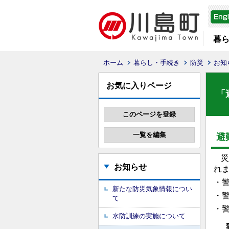
暮
ホーム
暮らし・手続き
防災
お知
お気に入りページ
「
避
災
お知らせ
れ
・
新たな防災気象情報につい
・
て
・
水防訓練の実施について