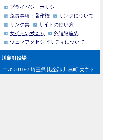
プライバシーポリシー
免責事項・著作権
リンクについて
リンク集
サイトの使い方
サイトの考え方
各課連絡先
ウェブアクセシビリティについて
川島町役場
〒350-0192
埼玉県 比企郡 川島町 大字下
八ツ林870番地1
電話:049-297-1811（代表） ファック
ス:049-297-6058
メー
ル:kawajima@town.kawajima.saitama.jp
業務時間：月曜日～金曜日（祝日等を除
く） 午前8時30分～午後5時15分
Copyright (C), Kawajima Town. All Rights