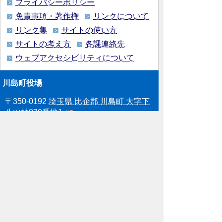
プライバシーポリシー
免責事項・著作権
リンクについて
リンク集
サイトの使い方
サイトの考え方
各課連絡先
ウェブアクセシビリティについて
川島町役場
〒350-0192
埼玉県 比企郡 川島町 大字下
八ツ林870番地1
電話:049-297-1811（代表） ファック
ス:049-297-6058
メー
ル:kawajima@town.kawajima.saitama.jp
業務時間：月曜日～金曜日（祝日等を除
く） 午前8時30分～午後5時15分
Copyright (C), Kawajima Town. All Rights
Reserved