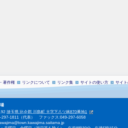
・著作権
リンクについて
リンク集
サイトの使い方
サイト
場
192
埼玉県 比企郡 川島町 大字下八ツ林870番地1
9-297-1811（代表） ファックス:049-297-6058
ajima@town.kawajima.saitama.jp