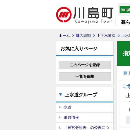
暮
ホーム
町の組織
上下水道課
上水
お気に入りページ
指
ご
上水道グループ
水道
町政情報
「経営分析表」の公表につ