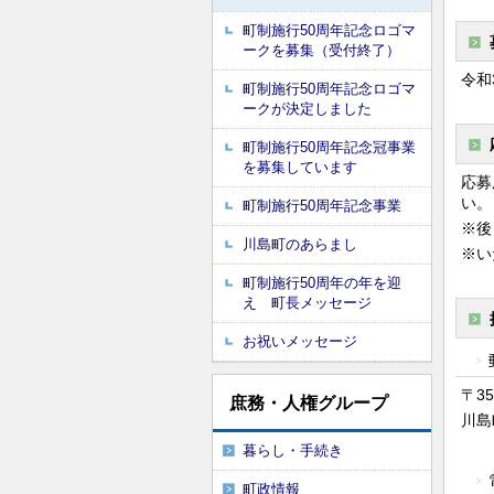
町制施行50周年記念ロゴマ
ークを募集（受付終了）
令和
町制施行50周年記念ロゴマ
ークが決定しました
町制施行50周年記念冠事業
を募集しています
応募
い。
町制施行50周年記念事業
※後
川島町のあらまし
※い
町制施行50周年の年を迎
え 町長メッセージ
お祝いメッセージ
〒
35
庶務・人権グループ
川島
暮らし・手続き
町政情報