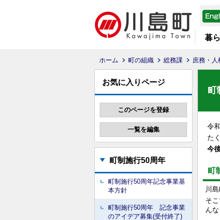
暮
ホーム
町の組織
総務課
庶務・人
お気に入りページ
町
令和
たく
今後
町制施行50周年
町
町制施行50周年記念事業基
川島
本方針
そこ
町制施行50周年 記念事業
んな
のアイデア募集(受付終了)