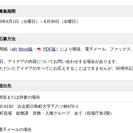
募集期間
3
年
6
月
1
日（火曜日）～
6
月
30
日（水曜日）
応募方法
用紙（
Word
版
・
PDF
版
）により郵送、電子メール、ファックス
日、アイデアの内容についてお問い合わせする場合があります。
ただいたアイデアのすべてにお応えすることはできませんが、50周年
提出先
郵送または持参の場合
0-0192
比企郡川島町大字下八ツ林
870-1
町役場 総務課 庶務・人権グループ あて（役場庁舎2階）
電子メールの場合