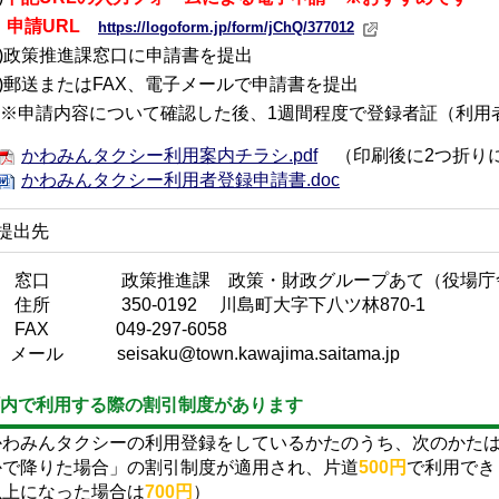
請URL
https://logoform.jp/form/jChQ/377012
2)政策推進課窓口に申請書を提出
3)郵送またはFAX、電子メールで申請書を提出
※
申請内容について確認した後、1週間程度で登録者証（利用
かわみんタクシー利用案内チラシ.pdf
（印刷後に2つ折り
かわみんタクシー利用者登録申請書.doc
提出先
窓口 政策推進課 政策・財政グループあて（役場庁舎
住所 350-0192 川島町大字下八ツ林870-1
FAX 049-297-6058
メール seisaku@town.kawajima.saitama.jp
内で利用する際の割引制度があります
わみんタクシーの利用登録をしているかたのうち、次のかたは
かで降りた場合」の割引制度が適用され、片道
500円
で利用でき
以上になった場合は
700
円
）