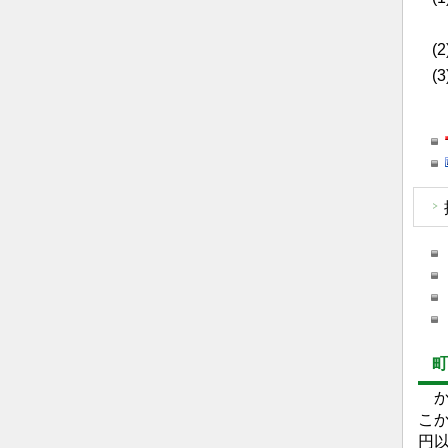
申
(
(
町
か
こ
円