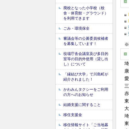
廃校となった小学校（校
舎・体育館・グラウンド）
を利用できます
ごみ・環境保全
審議会等の公募委員候補者
を募集しています！
※
役場庁舎会議室及び多目的
室等の目的外使用（貸し出
埼
し）について
康
「縁結び大学」で川島町が
愛
紹介されました！
三
かわみんタクシーをご利用
赤
の方へのお知らせ
結婚支援に関すること
大
移住支援金
埼
東
移住情報サイト「ご当地暮