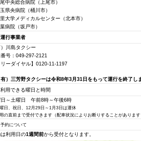
尾中央総合病院（上尾市）
玉県央病院（桶川市）
里大学メディカルセンター（北本市）
葉病院（坂戸市）
運行事業者
有）川島タクシー
番号：049-297-2121
リーダイヤル】0120-11-1197
（有）三芳野タクシーは令和8年3月31日をもって運行を終了し
利用できる曜日と時間
曜日～土曜日 午前8時～午後6時
曜日、祝日、12月29日～1月3日は運休
用の直前まで受付できます（配車状況によりお断りすることがあります
予約について
約は利用日の
1週間前
から受付となります。