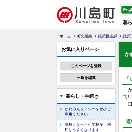
暮
ホーム
町の組織
政策推進課
政策
お気に入りページ
か
「
か
暮らし・手続き
てい
日
かわみんタクシーをぜひご
利用ください
運
廃校となった小学校が、利
用しやすくなります