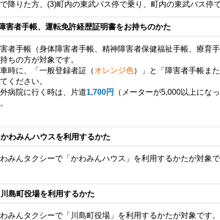
で降りた方、(3)町内の東武バス停で乗り、町内の東武バス停
障害者手帳、運転免許経歴証明書をお持ちのかた
障害者手帳（身体障害者手帳、精神障害者保健福祉手帳、療育
お持ちの方が対象です。
乗車時に、「一般登録者証（
オレンジ
色
）」と「障害者手帳ま
せてください。
町外病院に行く時は、片道
1,700円
（メーターが5,000以上にな
す。
かわみんハウスを利用するかた
かわみんタクシーで「かわみんハウス」を利用するかたが対象
川島町役場を利用するかた
かわみんタクシーで「川島町役場」を利用するかたが対象です