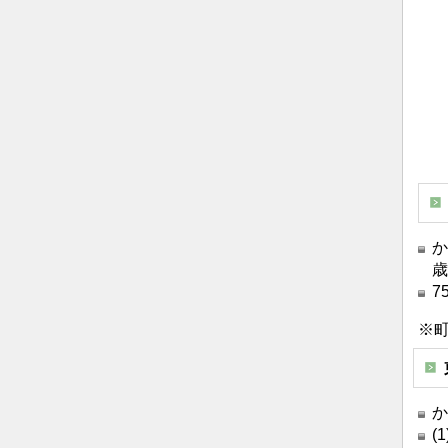
か
歳
7
※
(