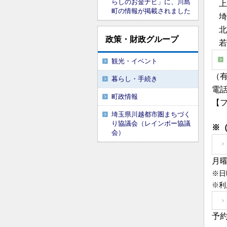
らしのお金ナビ」に、川島
上
町の情報が掲載されました
埼
北
政策・財政グループ
若
観光・イベント
（
暮らし・手続き
電話
町政情報
【フ
埼玉県川越都市圏まちづく
り協議会（レインボー協議
※
会）
月
※日
※利
予