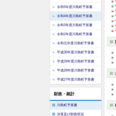
令和5年度川島町予算書
令和4年度川島町予算書
令和3年度川島町予算書
令和2年度川島町予算書
令和元年度川島町予算書
平成30年度川島町予算書
平成29年度川島町予算書
平成28年度川島町予算書
平成27年度川島町予算書
財政・統計
川島町予算書
決算及び財政状況