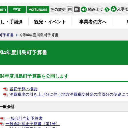
らし・手続き
観光・イベント
事業者の方へ
町予算書
令和4年度川島町予算書
和4年度川島町予算書
和4年度川島町予算書を公開します
当初予算の概要
消費税率の引き上げ分に伴う地方消費税交付金の増収分の使途に
一般会計
一般会計当初予算書
一般会計補正予算書（第1号）