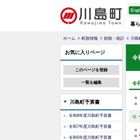
暮
ホーム
町政情報
財政・統計
川島
お気に入りページ
令
令
川島町予算書
令和8年度川島町予算書
令和7年度川島町予算書
令和6年度川島町予算書