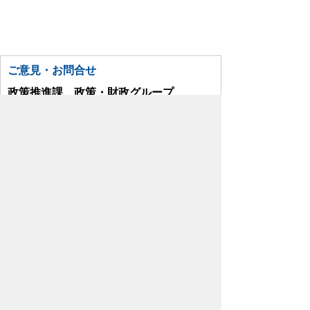
ご意見・お問合せ
政策推進課 政策・財政グループ
TEL:049-299-1752
お問い合わせはこちら
スマートフォンでご利用されている場合、
Microsoft Office用ファイルを閲覧できるアプ
リケーションが端末にインストールされていな
いことがございます。その場合、Microsoft
Officeまたは無償のMicrosoft社製ビューアーア
プリケーションの入っているPC端末などをご
利用し閲覧をお願い致します。