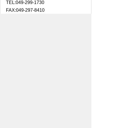
TEL:049-299-1730
FAX:049-297-8410
お問い合わせはこちら
スマートフォンでご利用されている場合、
Microsoft Office用ファイルを閲覧できるアプ
リケーションが端末にインストールされていな
いことがございます。その場合、Microsoft
Officeまたは無償のMicrosoft社製ビューアーア
プリケーションの入っているPC端末などをご
利用し閲覧をお願い致します。
プライバシーポリシー
免責事項・著作権
リンクについて
リンク集
サイトの使い方
サイトの考え方
各課連絡先
ウェブアクセシビリティについて