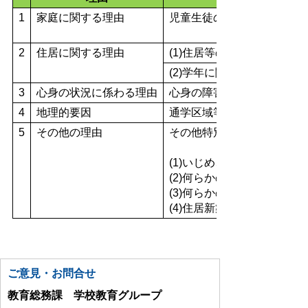
1
家庭に関する理由
児童生徒の保護者が居宅外
2
住居に関する理由
(1)住居等の新築により転
(2)学年に関わらず児童生
3
心身の状況に係わる理由
心身の障害等の理由により
4
地理的要因
通学区域等の地理的条件に
5
その他の理由
その他特別な事情があり、
(1)いじめ、不登校
(2)何らかの事情（消費者
(3)何らかの事情（家庭不
(4)住居新築に係る資金借
ご意見・お問合せ
教育総務課 学校教育グループ