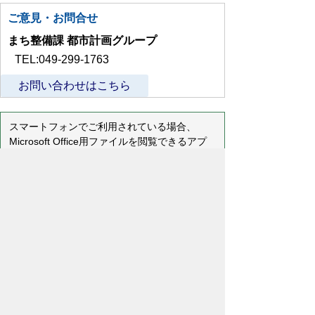
ご意見・お問合せ
まち整備課 都市計画グループ
TEL:049-299-1763
お問い合わせはこちら
スマートフォンでご利用されている場合、
Microsoft Office用ファイルを閲覧できるアプ
リケーションが端末にインストールされていな
いことがございます。その場合、Microsoft
Officeまたは無償のMicrosoft社製ビューアーア
プリケーションの入っているPC端末などをご
利用し閲覧をお願い致します。
プライバシーポリシー
免責事項・著作権
リンクについて
リンク集
サイトの使い方