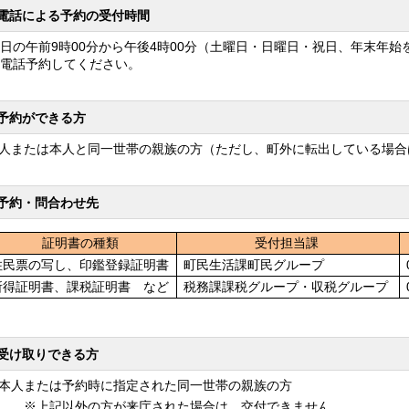
電話による予約の受付時間
日の午前
9
時
00
分から午後
4
時
00
分（土曜日・日曜日・祝日、年末年始
電話予約してください。
予約ができる方
または本人と同一世帯の親族の方（ただし、町外に転出している場合
予約・問合わせ先
証明書の種類
受付担当課
民票の写し、印鑑登録証明書
町民生活課町民グループ
得証明書、課税証明書 など
税務課課税グループ・収税グループ
受け取りできる方
人または予約時に指定された同一世帯の親族の方
上記以外の方が来庁された場合は、交付できません。