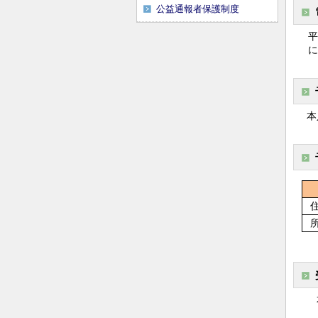
公益通報者保護制度
平
に
本人
住
所
本
※