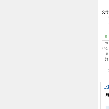
川
交付
申し
午
マイ
いる
また
詳し
コ
郵
ご