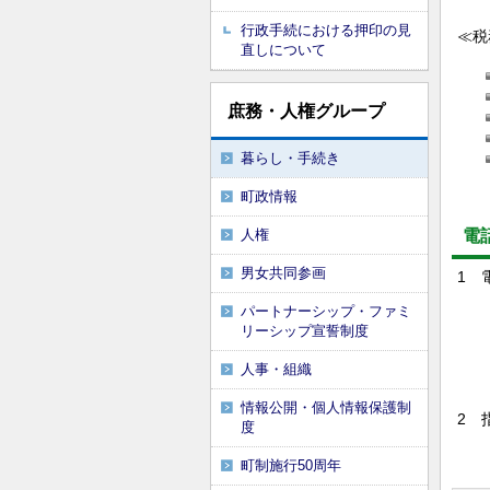
行政手続における押印の見
≪税
直しについて
庶務・人権グループ
暮らし・手続き
町政情報
人権
電
男女共同参画
1 
パートナーシップ・ファミ
リーシップ宣誓制度
人事・組織
情報公開・個人情報保護制
2 
度
各
町制施行50周年
※受