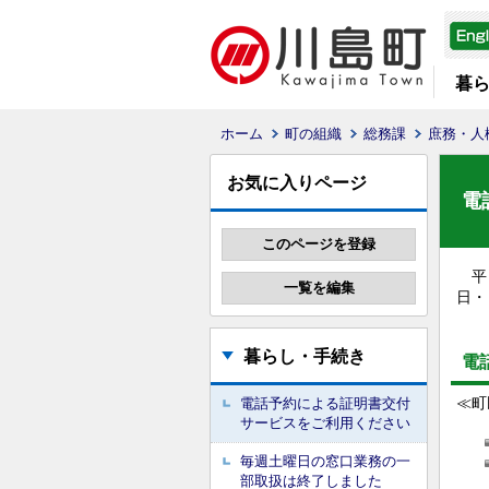
暮
ホーム
町の組織
総務課
庶務・人
お気に入りページ
電
平日
日・
暮らし・手続き
電
≪町
電話予約による証明書交付
サービスをご利用ください
毎週土曜日の窓口業務の一
部取扱は終了しました