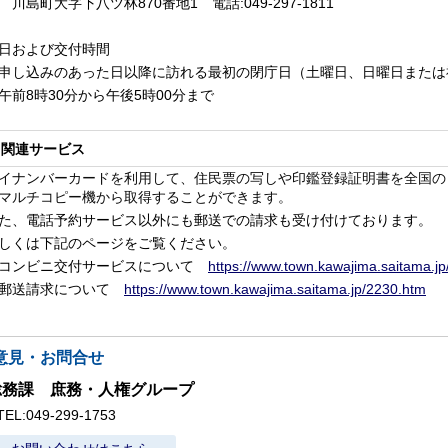
島町大字下八ツ林
870
番地
1
電話
:049-297-1811
日および交付時間
込みのあった日以降に訪れる最初の閉庁日（土曜日、日曜日または
前
8
時
30
分から午後
5
時
00
分まで
関連サービス
ナンバーカードを利用して、住民票の写しや印鑑登録証明書を全国の
マルチコピー機から取得することができます。
、電話予約サービス以外にも郵送での請求も受け付けております。
くは下記のページをご覧ください。
ンビニ交付サービスについて
https://www.town.kawajima.saitama.j
送請求について
https://www.town.kawajima.saitama.jp/2230.htm
意見・お問合せ
総務課 庶務・人権グループ
TEL:049-299-1753