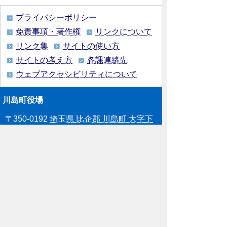
プライバシーポリシー
免責事項・著作権
リンクについて
リンク集
サイトの使い方
サイトの考え方
各課連絡先
ウェブアクセシビリティについて
川島町役場
〒350-0192
埼玉県 比企郡 川島町 大字下
八ツ林870番地1
電話:049-297-1811（代表） ファック
ス:049-297-6058
メー
ル:kawajima@town.kawajima.saitama.jp
業務時間：月曜日～金曜日（祝日等を除
く） 午前8時30分～午後5時15分