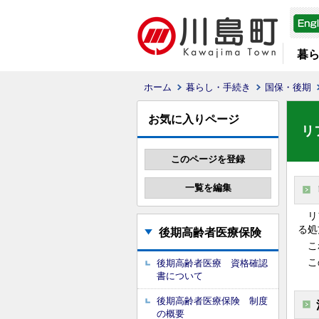
暮
ホーム
暮らし・手続き
国保・後期
お気に入りページ
リ
リフ
る処
後期高齢者医療保険
これ
この
後期高齢者医療 資格確認
書について
後期高齢者医療保険 制度
の概要