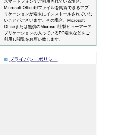
スマートフォンでご利用されている場合、
Microsoft Office用ファイルを閲覧できるアプ
リケーションが端末にインストールされていな
いことがございます。その場合、Microsoft
Officeまたは無償のMicrosoft社製ビューアーア
プリケーションの入っているPC端末などをご
利用し閲覧をお願い致します。
プライバシーポリシー
免責事項・著作権
リンクについて
リンク集
サイトの使い方
サイトの考え方
各課連絡先
ウェブアクセシビリティについて
川島町役場
〒350-0192
埼玉県 比企郡 川島町 大字下
八ツ林870番地1
電話:049-297-1811（代表） ファック