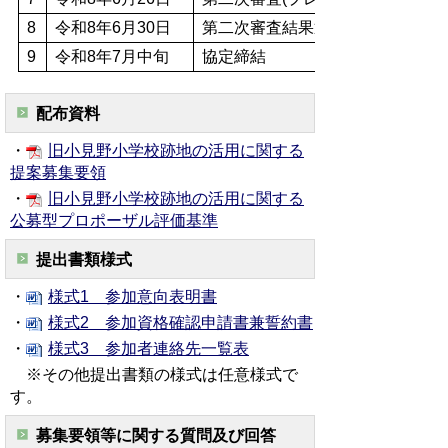
8
令和8年6月30日
第二次審査結果通知・公表
9
令和8年7月中旬
協定締結
配布資料
・
旧小見野小学校跡地の活用に関する
提案募集要領
・
旧小見野小学校跡地の活用に関する
公募型プロポーザル評価基準
提出書類様式
・
様式1 参加意向表明書
・
様式2 参加資格確認申請書兼誓約書
・
様式3 参加者連絡先一覧表
※その他提出書類の様式は任意様式で
す。
募集要領等に関する質問及び回答