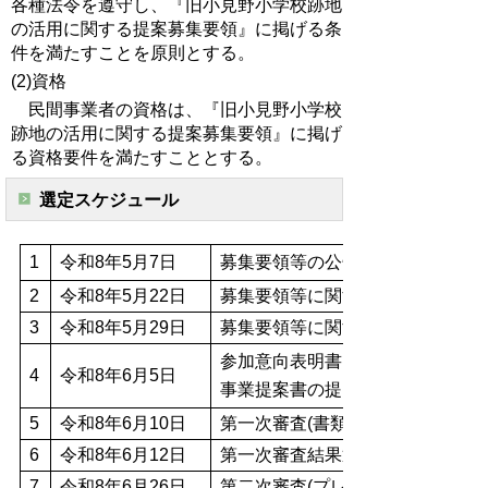
各種法令を遵守し、『旧小見野小学校跡地
の活用に関する提案募集要領』に掲げる条
件を満たすことを原則とする。
(2)資格
民間事業者の資格は、『旧小見野小学校
跡地の活用に関する提案募集要領』に掲げ
る資格要件を満たすこととする。
選定スケジュール
1
令和8年5月7日
募集要領等の公告
2
令和8年5月22日
募集要領等に関する質問の提出期
3
令和8年5月29日
募集要領等に関する質問の回答期
参加意向表明書
4
令和8年6月5日
事業提案書の提出期限
5
令和8年6月10日
第一次審査(書類)
6
令和8年6月12日
第一次審査結果通知・公表
7
令和8年6月26日
第二次審査(プレゼンテーション)