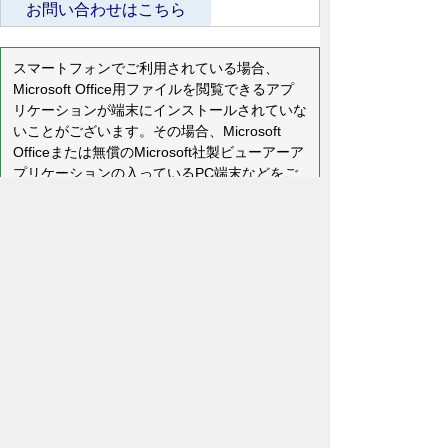
お問い合わせはこちら
スマートフォンでご利用されている場合、
Microsoft Office用ファイルを閲覧できるアプ
リケーションが端末にインストールされていな
いことがございます。その場合、Microsoft
Officeまたは無償のMicrosoft社製ビューアーア
プリケーションの入っているPC端末などをご
利用し閲覧をお願い致します。
プライバシーポリシー
免責事項・著作権
リンクについて
リンク集
サイトの使い方
サイトの考え方
各課連絡先
ウェブアクセシビリティについて
川島町役場